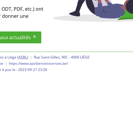
ODT, PDF, etc.) ont
ur donner une
aux actualités
arrow_upward
is à Liège (
ASBL
)
|
Rue Saint-Gilles, 90C - 4000 LIÈGE
be
|
https://www.apstbenoitstservais.be/
 à jour le :
2023-09-27 23:36