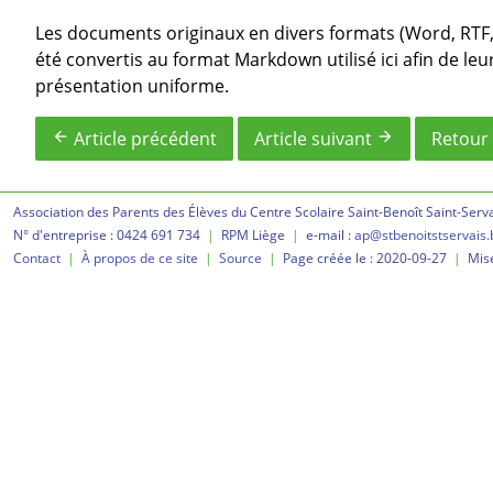
Les documents originaux en divers formats (Word, RTF, 
été convertis au format Markdown utilisé ici afin de le
présentation uniforme.
Article précédent
Article suivant
Retour 
arrow_back
arrow_forward
Association des Parents des Élèves du Centre Scolaire Saint-Benoît Saint-Serva
N° d'entreprise : 0424 691 734
|
RPM Liège
|
e-mail :
ap@stbenoitstservais.
Contact
|
À propos de ce site
|
Source
|
Page créée le :
2020-09-27
|
Mise