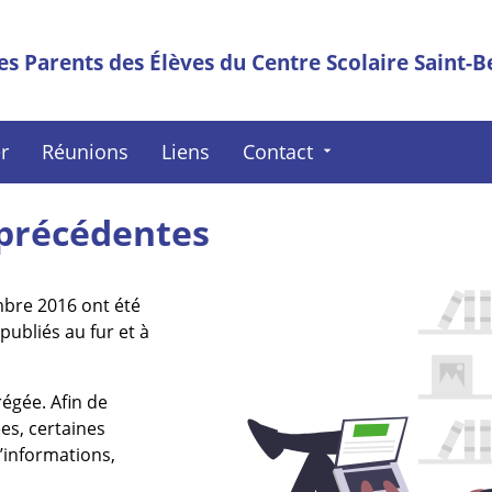
es Parents des Élèves du Centre Scolaire Saint-B
r
Réunions
Liens
Contact
arrow_drop_down
 précédentes
mbre 2016 ont été
publiés au fur et à
égée. Afin de
es, certaines
’informations,