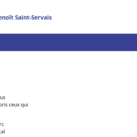
enoît Saint-Servais
ous
pris ceux qui
rc
tal