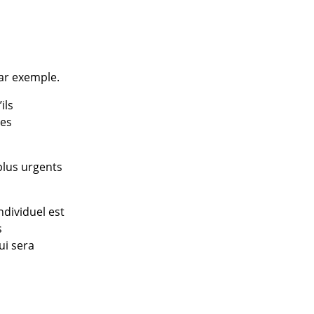
par exemple.
ils
ces
plus urgents
ndividuel est
s
ui sera